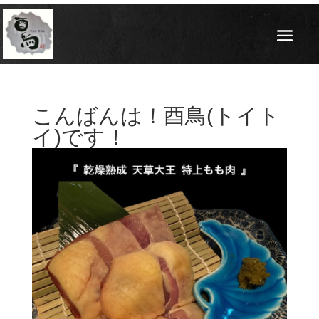
こんばんは！酉鳥(トイト
イ)です！