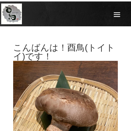
こんばんは！酉鳥(トイト
イ)です！